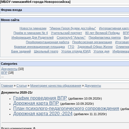
[
МБОУ гимназия№4 города Новороссийска
]
Форма входа
Меню сайта
Новости гимназии
"Имени Героя будем достойны"
Интерактивная карт
Приём в гимназию № 4
Учительский портрет
80 лет Великой Победы
ВП
Информация Для Родителей
Спортклуб "Альтис"
Профилактика гриппа
Вид
Профориентационная работа
Профсоюзная организация
Итоговая
Краевая инновационная площадка
ГТО
Здоровый Образ Жизни
Олимпиа
Банк заданий
Школьный театр
Уголок отряда ЮИД
Уголок дня
Информация
Categories
Документы
[10]
ВПР
[18]
...
Главная
»
Статьи
»
Мониторинг качества образования
»
Документы
Документы 2020-21г
График проведения ВПР
(добавлен 10.09.2020г)
Дорожная карта ВПР
(добавлен 10.09.2020г)
План психолого-педагогического сопровождения
(доба
Дорожная карта 2020 -2024
(добавлен 11.11.2020г)
Всего комментариев
:
0